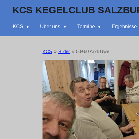
Zum
KCS KEGELCLUB SALZBU
Hauptinhalt
springen
KCS
Über uns
Termine
Ergebnisse
KCS
»
Bilder
»
50+60 Andi Uwe