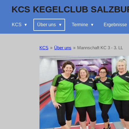
Zum
KCS KEGELCLUB SALZBU
Hauptinhalt
springen
KCS
Über uns
Termine
Ergebnisse
KCS
»
Über uns
»
Mannschaft KC 3 - 3. LL