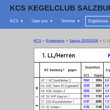
Zum
KCS KEGELCLUB SALZBU
Hauptinhalt
springen
KCS
Über uns
Termine
Ergebnisse
KCS
»
Ergebnisse
»
Saison 2025/2026
»
1. L