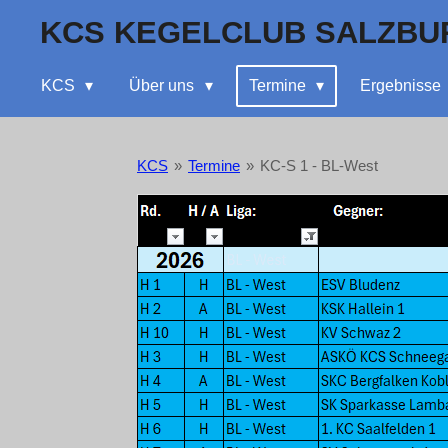
Zum
KCS KEGELCLUB SALZBU
Hauptinhalt
springen
KCS
Über uns
Termine
Ergebnisse
KCS
»
Termine
»
KC-S 1 - BL-West